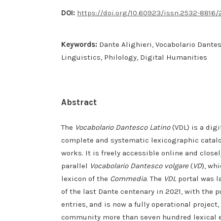
DOI:
https://doi.org/10.60923/issn.2532-8816
Keywords:
Dante Alighieri, Vocabolario Dantes
Linguistics, Philology, Digital Humanities
Abstract
The
Vocabolario Dantesco Latino
(VDL) is a digi
complete and systematic lexicographic catalo
works. It is freely accessible online and clos
parallel
Vocabolario Dantesco volgare
(
VD
), wh
lexicon of the
Commedia
. The
VDL
portal was l
of the last Dante centenary in 2021, with the pu
entries, and is now a fully operational project,
community more than seven hundred lexical e