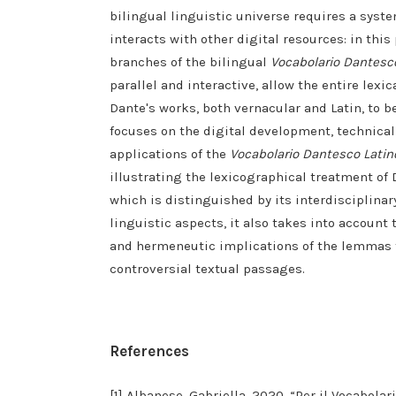
bilingual linguistic universe requires a syste
interacts with other digital resources: in this
branches of the bilingual
Vocabolario Dantesc
parallel and interactive, allow the entire lexi
Dante's works, both vernacular and Latin, to be
focuses on the digital development, technical
applications of the
Vocabolario Dantesco Latin
illustrating the lexicographical treatment of D
which is distinguished by its interdisciplina
linguistic aspects, it also takes into account 
and hermeneutic implications of the lemmas t
controversial textual passages.
References
[1] Albanese, Gabriella. 2020. “Per il Vocabolari