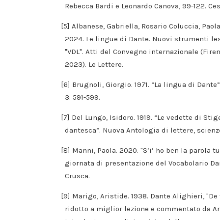
Rebecca Bardi e Leonardo Canova, 99-122. Ces
[5] Albanese, Gabriella, Rosario Coluccia, Paol
2024. Le lingue di Dante. Nuovi strumenti lessi
"VDL". Atti del Convegno internazionale (Fire
2023). Le Lettere.
[6] Brugnoli, Giorgio. 1971. “La lingua di Dant
3: 591-599.
[7] Del Lungo, Isidoro. 1919. “Le vedette di Sti
dantesca”. Nuova Antologia di lettere, scienze e
[8] Manni, Paola. 2020. "S’i’ ho ben la parola tu
giornata di presentazione del Vocabolario D
Crusca.
[9] Marigo, Aristide. 1938. Dante Alighieri, "De
ridotto a miglior lezione e commentato da Ar