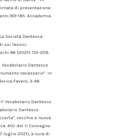
giornata di presentazione
Manni,169-185. Accademia
 “La Società Dantesca
i sui lessici
schi 86 (2021): 155-209.
el Vocabolario Dantesco
strumento necessario”. In
derica Favero, 3-48.
 “Il Vocabolario Dantesco
cabolario Dantesco
accerta": vecchie e nuove
ca. Atti del II Convegno
luglio 2021), a cura di