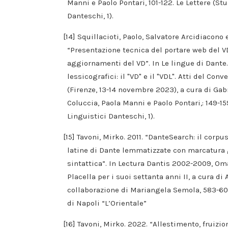
Manni e Paolo Pontari, 101-122. Le Lettere (Stu
Danteschi, 1).
[14] Squillacioti, Paolo, Salvatore Arcidiacono
“Presentazione tecnica del portare web del V
aggiornamenti del VD”. In Le lingue di Dante
lessicografici: il "VD" e il "VDL". Atti del Con
(Firenze, 13-14 novembre 2023), a cura di Gab
Coluccia, Paola Manni e Paolo Pontari,: 149-159
Linguistici Danteschi, 1).
[15] Tavoni, Mirko. 2011. “DanteSearch: il corpu
latine di Dante lemmatizzate con marcatura
sintattica”. In Lectura Dantis 2002-2009, O
Placella per i suoi settanta anni II, a cura di
collaborazione di Mariangela Semola, 583-608
di Napoli “L’Orientale”
[16] Tavoni, Mirko. 2022. “Allestimento, fruizio