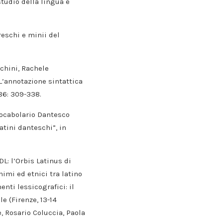
studio della lingua e
Freschi e minii del
cchini, Rachele
L’annotazione sintattica
 86: 309-338.
Vocabolario Dantesco
atini danteschi”, in
DL: l’Orbis Latinus di
imi ed etnici tra latino
enti lessicografici: il
le (Firenze, 13-14
, Rosario Coluccia, Paola