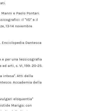
ati.
a Manni e Paolo Pontari.
cografici: il "VD" e il
nze, 13-14 novembre
e”. Enciclopedia Dantesca
ge e per una lessicografia
d arti, s. VI, 199: 20-25.
a intesa". Atti della
antesco. Accademia della
 vulgari eloquentia"
istide Marigo; con