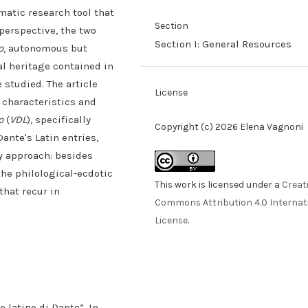
matic research tool that
Section
 perspective, the two
Section I: General Resources
o
, autonomous but
cal heritage contained in
 studied. The article
License
 characteristics and
o
(
VDL
), specifically
Copyright (c) 2026 Elena Vagnoni
ante's Latin entries,
ry approach: besides
the philological-ecdotic
This work is licensed under a
Creat
hat recur in
Commons Attribution 4.0 Internat
License
.
o latino di Dante”. In