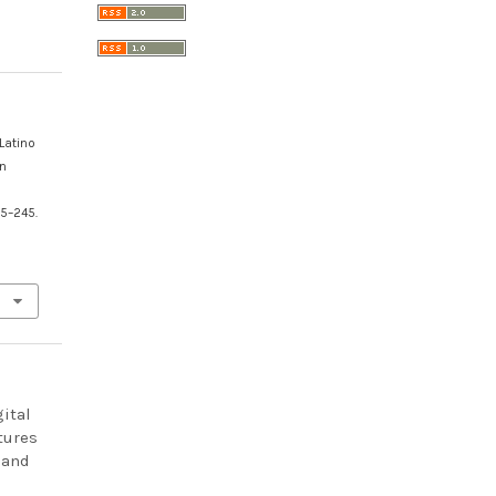
Latino
in
35–245.
gital
tures
 and