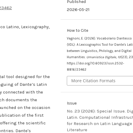
Published
/23462
2026-05-21
co Latino, Lexicography,
How to Cite
Vagnoni, E. (2026). Vocabolario Dantesco 
(VDL): A Lexicographic Tool for Dante’s Lat
between Linguistics, Philology, and Digital
Humanities.
Umanistica Digitale
,
10
(23), 2
https://doi.org/10.60923/issn.2532-
8816/23462
tal tool designed for the
More Citation Formats
guing of Dante’s Latin
ely connected with the
ich documents the
Issue
aunched on the occasion
No. 23 (2026): Special Issue. Di
blication of the first
Latin. Computational Infrastruc
 offering the scientific
for Research on Latin Language
Literature
ntries. Dante's