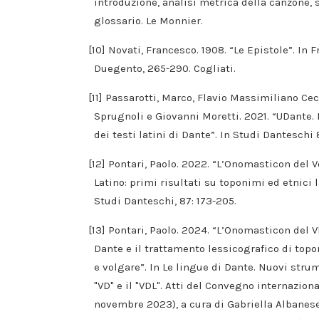
introduzione, analisi metrica della canzone, 
glossario. Le Monnier.
[10] Novati, Francesco. 1908. “Le Epistole”. In 
Duegento, 265-290. Cogliati.
[11] Passarotti, Marco, Flavio Massimiliano Ce
Sprugnoli e Giovanni Moretti. 2021. “UDante. 
dei testi latini di Dante”. In Studi Danteschi
[12] Pontari, Paolo. 2022. “L’Onomasticon del 
Latino: primi risultati su toponimi ed etnici l
Studi Danteschi, 87: 173-205.
[13] Pontari, Paolo. 2024. “L’Onomasticon del V
Dante e il trattamento lessicografico di topon
e volgare”. In Le lingue di Dante. Nuovi strum
"VD" e il "VDL". Atti del Convegno internaziona
novembre 2023), a cura di Gabriella Albanese