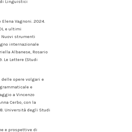
di Linguistici
 e Elena Vagnoni. 2024.
DL e ultimi
. Nuovi strumenti
vegno internazionale
riella Albanese, Rosario
. Le Lettere (Studi
s delle opere volgari e
 grammaticale e
maggio a Vincenzo
 Anna Cerbo, con la
. Università degli Studi
ne e prospettive di